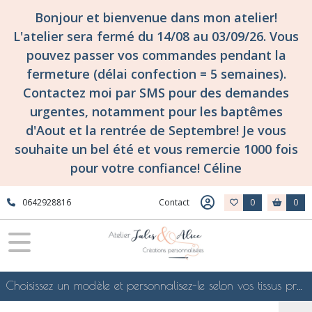
Bonjour et bienvenue dans mon atelier!
L'atelier sera fermé du 14/08 au 03/09/26. Vous
pouvez passer vos commandes pendant la
fermeture (délai confection = 5 semaines).
Contactez moi par SMS pour des demandes
urgentes, notamment pour les baptêmes
d'Aout et la rentrée de Septembre! Je vous
souhaite un bel été et vous remercie 1000 fois
pour votre confiance! Céline
0642928816
Contact
0
0
Choisissez un modèle et personnalisez-le selon vos tissus préférés de mes collections en ligne, je le confectionnerai selon vos souhaits