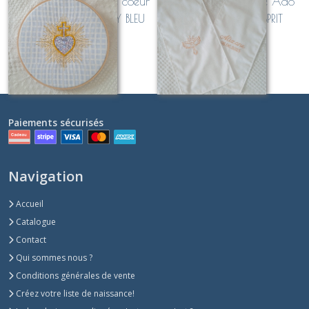
tambour brodé sacré coeur
Echarpe de baptême Ado
avec appliqué LIBERTY BLEU
Adulte brodée "ESPRIT
SAINT" (personnalisable
Sur demande
Sur demande
avec date et prénom)
Paiements sécurisés
Navigation
Accueil
Catalogue
Contact
Qui sommes nous ?
Conditions générales de vente
Créez votre liste de naissance!