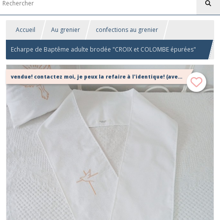
Accueil
Au grenier
confections au grenier
Echarpe de Baptême adulte brodée "CROIX et COLOMBE épurées"
170
vendue! contactez moi, je peux la refaire à l'identique! (avec un petit délai)