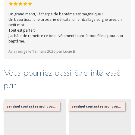
Un grand merci, l'écharpe de baptême est magnifique !
Un beau tissu, une broderie délicate, un emballage soigné avec un
petit mot.
Tout est parfait !
J'ai hâte de remettre ce beau vêtement blanc à mon filleul pour son
baptême.
Avis rédigé le 18 mars 2026 par Lucie B
Vous pourriez aussi être intéressé
par
vendue! contactez moi pour en réaliser une autre (avec un délai)
vendue! contactez moi pour en réaliser une autre! (avec un petit délai)