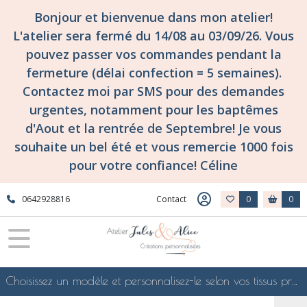
Bonjour et bienvenue dans mon atelier!
L'atelier sera fermé du 14/08 au 03/09/26. Vous
pouvez passer vos commandes pendant la
fermeture (délai confection = 5 semaines).
Contactez moi par SMS pour des demandes
urgentes, notamment pour les baptêmes
d'Aout et la rentrée de Septembre! Je vous
souhaite un bel été et vous remercie 1000 fois
pour votre confiance! Céline
0642928816
Contact
0
0
Choisissez un modèle et personnalisez-le selon vos tissus préférés de mes collections en ligne, je le confectionnerai selon vos souhaits