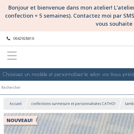
Bonjour et bienvenue dans mon atelier! L'ateli
confection = 5 semaines). Contactez moi par SM
vous souhaite 
0642928816
Choisissez un modèle et personnalisez-le selon vos tissus préfé
Accueil
confections surmesure et personnalisées CATHO!
tamb
NOUVEAU!