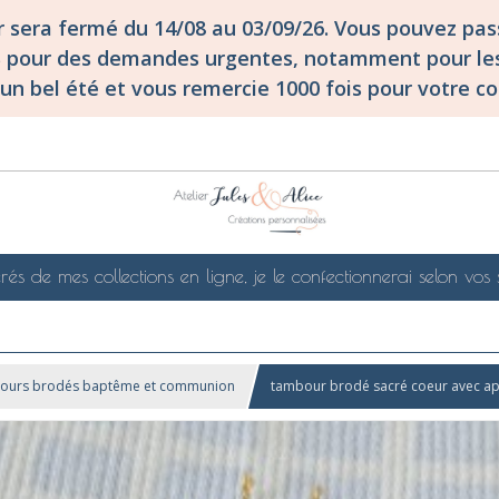
er sera fermé du 14/08 au 03/09/26. Vous pouvez p
S pour des demandes urgentes, notamment pour les
un bel été et vous remercie 1000 fois pour votre co
rés de mes collections en ligne, je le confectionnerai selon vos 
ours brodés baptême et communion
tambour brodé sacré coeur avec app