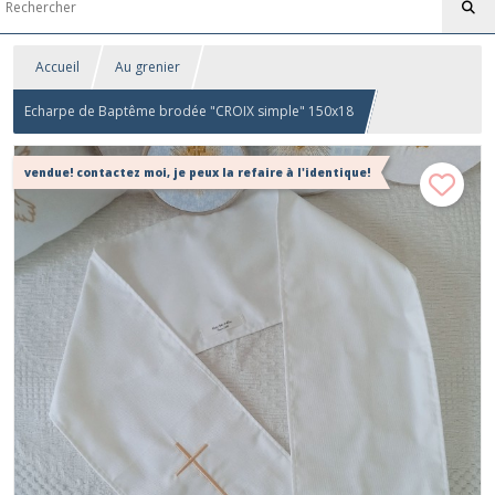
Accueil
Au grenier
Echarpe de Baptême brodée "CROIX simple" 150x18
vendue! contactez moi, je peux la refaire à l'identique!