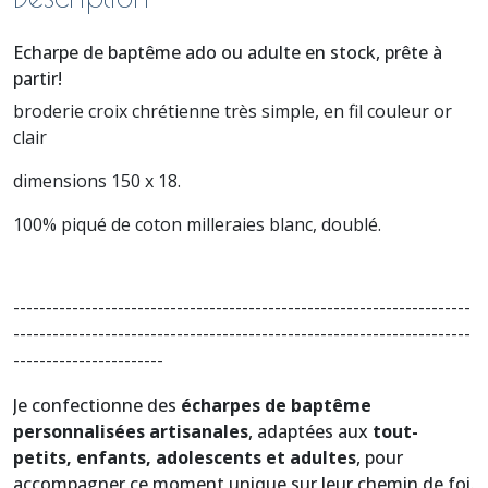
Echarpe de baptême ado ou adulte en stock, prête à
partir!
broderie croix chrétienne très simple, en fil couleur or
clair
dimensions 150 x 18.
100% piqué de coton milleraies blanc, doublé.
----------------------------------------------------------------------
----------------------------------------------------------------------
-----------------------
Je confectionne des
écharpes de baptême
personnalisées artisanales
, adaptées aux
tout-
petits, enfants, adolescents et adultes
, pour
accompagner ce moment unique sur leur chemin de foi.