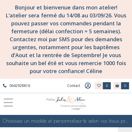
Bonjour et bienvenue dans mon atelier!
L'atelier sera fermé du 14/08 au 03/09/26. Vous
pouvez passer vos commandes pendant la
fermeture (délai confection = 5 semaines).
Contactez moi par SMS pour des demandes
urgentes, notamment pour les baptêmes
d'Aout et la rentrée de Septembre! Je vous
souhaite un bel été et vous remercie 1000 fois
pour votre confiance! Céline
0642928816
Contact
0
0
Choisissez un modèle et personnalisez-le selon vos tissus préférés de mes collections en ligne, je le confectionnerai selon vos souhaits