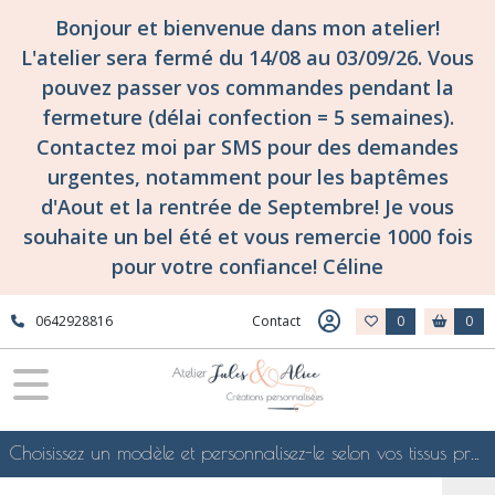
Bonjour et bienvenue dans mon atelier!
L'atelier sera fermé du 14/08 au 03/09/26. Vous
pouvez passer vos commandes pendant la
fermeture (délai confection = 5 semaines).
Contactez moi par SMS pour des demandes
urgentes, notamment pour les baptêmes
d'Aout et la rentrée de Septembre! Je vous
souhaite un bel été et vous remercie 1000 fois
pour votre confiance! Céline
0642928816
Contact
0
0
Choisissez un modèle et personnalisez-le selon vos tissus préférés de mes collections en ligne, je le confectionnerai selon vos souhaits