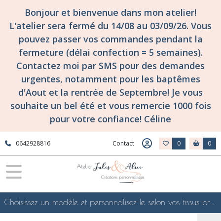
Bonjour et bienvenue dans mon atelier!
L'atelier sera fermé du 14/08 au 03/09/26. Vous
pouvez passer vos commandes pendant la
fermeture (délai confection = 5 semaines).
Contactez moi par SMS pour des demandes
urgentes, notamment pour les baptêmes
d'Aout et la rentrée de Septembre! Je vous
souhaite un bel été et vous remercie 1000 fois
pour votre confiance! Céline
0642928816
Contact
0
0
Choisissez un modèle et personnalisez-le selon vos tissus préférés de mes collections en ligne, je le confectionnerai selon vos souhaits