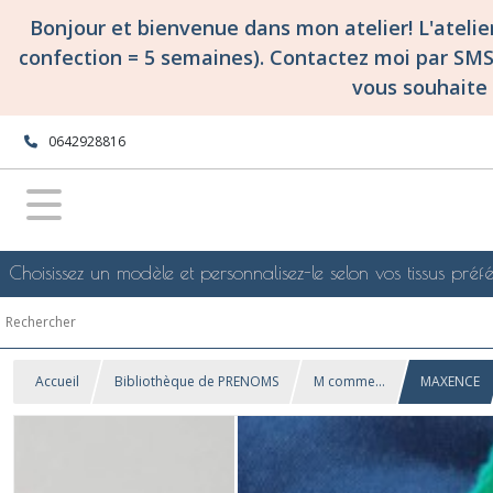
Bonjour et bienvenue dans mon atelier! L'ateli
confection = 5 semaines). Contactez moi par SM
vous souhaite 
0642928816
Choisissez un modèle et personnalisez-le selon vos tissus préfé
Accueil
Bibliothèque de PRENOMS
M comme...
MAXENCE