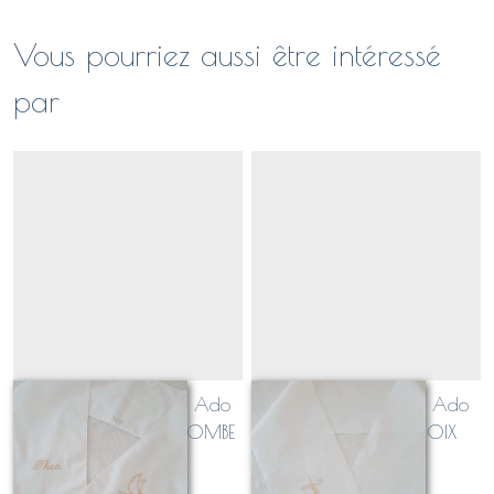
Vous pourriez aussi être intéressé
par
Echarpe de Baptême Ado
Echarpe de Baptême Ado
Adulte brodée "COLOMBE
Adulte brodée "CROIX
EN VOL" (personnalisable
JESUS" (personnalisable
À partir de
28
€
À partir de
28
€
avec date et prénom)
avec date et prénom)