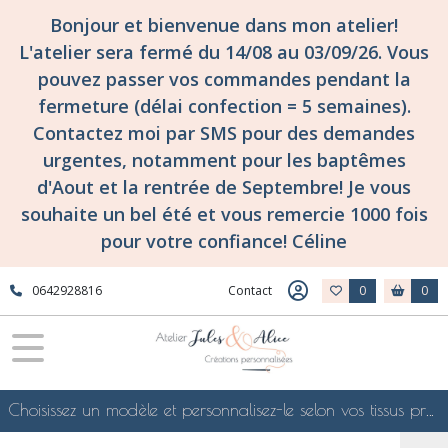
Bonjour et bienvenue dans mon atelier!
L'atelier sera fermé du 14/08 au 03/09/26. Vous
pouvez passer vos commandes pendant la
fermeture (délai confection = 5 semaines).
Contactez moi par SMS pour des demandes
urgentes, notamment pour les baptêmes
d'Aout et la rentrée de Septembre! Je vous
souhaite un bel été et vous remercie 1000 fois
pour votre confiance! Céline
0642928816
Contact
0
0
Choisissez un modèle et personnalisez-le selon vos tissus préférés de mes collections en ligne, je le confectionnerai selon vos souhaits