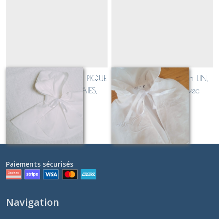
Cape de baptême en PIQUE
Cape de baptême en LIN,
DE COTON MILLERAIES,
personnalisable avec
personnalisable avec
broderie
À partir de
49
€
À partir de
54
€
broderie
Paiements sécurisés
Navigation