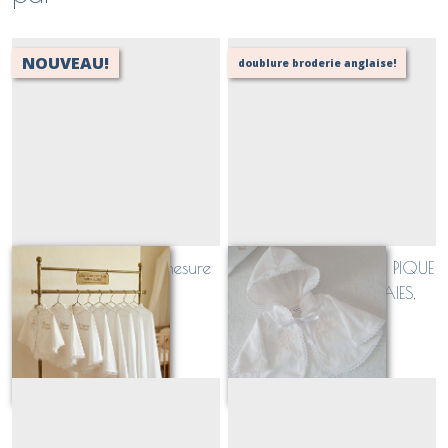
NOUVEAU!
doublure broderie anglaise!
option longueur surmesure
Cape de baptême en PIQUE
pour une cape
DE COTON MILLERAIES,
doublure broderie anglaise
15
€
À partir de
54
€