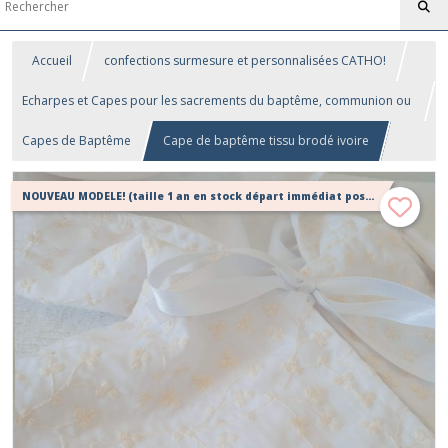
Accueil
confections surmesure et personnalisées CATHO!
Echarpes et Capes pour les sacrements du baptême, communion ou
confirmation
Capes de Baptême
Cape de baptême tissu brodé ivoire
NOUVEAU MODELE! (taille 1 an en stock départ immédiat possible!)