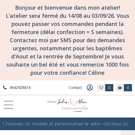
Bonjour et bienvenue dans mon atelier!
L'atelier sera fermé du 14/08 au 03/09/26. Vous
pouvez passer vos commandes pendant la
fermeture (délai confection = 5 semaines).
Contactez moi par SMS pour des demandes
urgentes, notamment pour les baptêmes
d'Aout et la rentrée de Septembre! Je vous
souhaite un bel été et vous remercie 1000 fois
pour votre confiance! Céline
0642928816
Contact
0
0
Choisissez un modèle et personnalisez-le selon vos tissus préférés de mes collections en ligne, je le confectionnerai selon vos souhaits