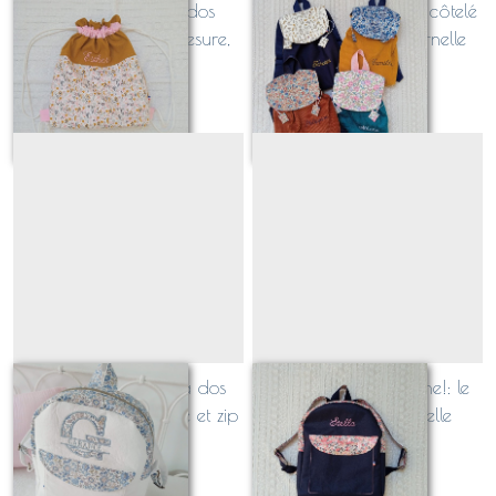
petit JULES: Sac à dos
Petit LOUIS en velours côtelé
cordon enfant, surmesure,
: le sac à dos maternelle
personnalisé avec broderie
surmesure et personnalisé
À partir de
29
€
À partir de
44
€
prénom
petit ZEBULON, sac à dos
petit ZEBULON étanche!: le
maternelle molletonné et zip
sac à dos maternelle
métal
surmesure et personnalisé
À partir de
67
€
À partir de
67
€