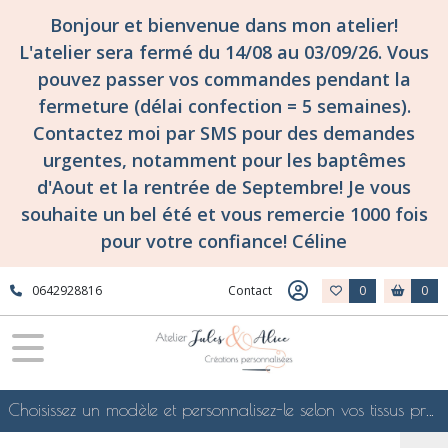
Bonjour et bienvenue dans mon atelier!
L'atelier sera fermé du 14/08 au 03/09/26. Vous
pouvez passer vos commandes pendant la
fermeture (délai confection = 5 semaines).
Contactez moi par SMS pour des demandes
urgentes, notamment pour les baptêmes
d'Aout et la rentrée de Septembre! Je vous
souhaite un bel été et vous remercie 1000 fois
pour votre confiance! Céline
0642928816
Contact
0
0
Choisissez un modèle et personnalisez-le selon vos tissus préférés de mes collections en ligne, je le confectionnerai selon vos souhaits