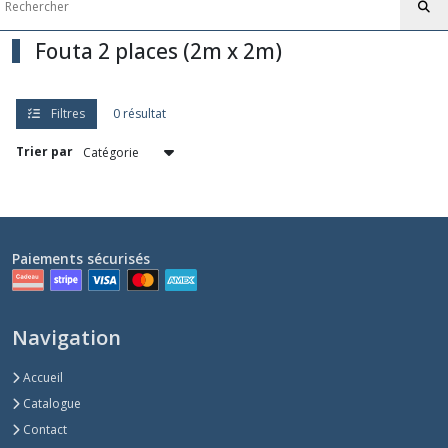
Fouta
1
Fouta 2 places (2m x 2m)
place
(1m
x
2m)
Filtres
0 résultat
(2)
Trier par
Afficher
les
résultats
Paiements sécurisés
Navigation
Accueil
Catalogue
Contact