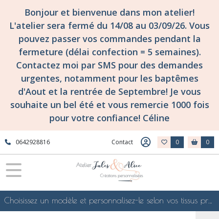
Fermer
Bonjour et bienvenue dans mon atelier!
L'atelier sera fermé du 14/08 au 03/09/26. Vous
pouvez passer vos commandes pendant la
FILTRES
fermeture (délai confection = 5 semaines).
Tous
Contactez moi par SMS pour des demandes
les
urgentes, notamment pour les baptêmes
produits
d'Aout et la rentrée de Septembre! Je vous
Confections
surmesure
souhaite un bel été et vous remercie 1000 fois
et
pour votre confiance! Céline
personnalisées
pour
toute
0642928816
Contact
0
0
la
famille!
LINGE
DE
MAISON
Foutas
Choisissez un modèle et personnalisez-le selon vos tissus préférés de mes collections en ligne, je le confectionnerai selon vos souhaits