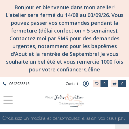
Bonjour et bienvenue dans mon atelier!
L'atelier sera fermé du 14/08 au 03/09/26. Vous
pouvez passer vos commandes pendant la
fermeture (délai confection = 5 semaines).
Contactez moi par SMS pour des demandes
urgentes, notamment pour les baptêmes
d'Aout et la rentrée de Septembre! Je vous
souhaite un bel été et vous remercie 1000 fois
pour votre confiance! Céline
0642928816
Contact
0
0
Choisissez un modèle et personnalisez-le selon vos tissus préférés de mes collections en ligne, je le confectionnerai selon vos souhaits