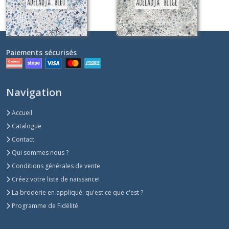
Les
CIARA
(2)
Paiements sécurisés
Les
THORPE
HILL
Navigation
(3)
Accueil
Catalogue
Les
MITSI
Contact
(1)
Qui sommes nous ?
Conditions générales de vente
Les
Créez votre liste de naissance!
CAPEL
La broderie en appliqué: qu'est ce que c'est ?
(4)
Programme de Fidélité
Les