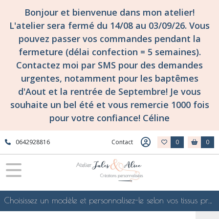
Fermer
Bonjour et bienvenue dans mon atelier!
L'atelier sera fermé du 14/08 au 03/09/26. Vous
pouvez passer vos commandes pendant la
FILTRES
fermeture (délai confection = 5 semaines).
Tous
Contactez moi par SMS pour des demandes
les
urgentes, notamment pour les baptêmes
produits
d'Aout et la rentrée de Septembre! Je vous
Tissuthèques
-
souhaite un bel été et vous remercie 1000 fois
les
pour votre confiance! Céline
collections
de
tissus
0642928816
Contact
0
0
d'atelier
Jules
&
Alice
!
Tissuthèque
Choisissez un modèle et personnalisez-le selon vos tissus préférés de mes collections en ligne, je le confectionnerai selon vos souhaits
Tissus
Liberty
of