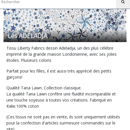
London
Tissuthèque
Liberty
motifs
CLASSIQUES
Les ADELADJA
Les
Tissu Liberty Fabrics dessin Adeladja, un des plus célèbre
BETSY
imprimé de la grande maison Londonienne, avec ses jolies
(8)
étoiles. Plusieurs coloris
Parfait pour les filles, il est aussi très apprécié des petits
LES
garçons!
WILTSHIRE
(8)
Qualité Tana Lawn. Collection classique.
La qualité Tana Lawn confère une fluidité incomparable et
une touche soyeuse à toutes vos créations. Fabriqué en
Les
Italie.100% coton
EMMA
ET
(Ces tissus ne sont pas en vente, ils sont uniquement utilisés
GEORGINA
(4)
pour la confection d'articles surmesure commandés sur le
site)