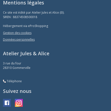
Mentions légales
PHOEBE
(4)
Ce site est édité par Atelier Jules et Alice (EI).
SIREN : 88374508500018
Les
Hébergement via eProShopping
THEO
(2)
Gestion des cookies
Données personnelles
Les
D'ANJO
Atelier Jules & Alice
(2)
3 rue du four
28310
Gommerville
LES
AMELIE
(1)
Téléphone
Suivez nous
Les
ADELADJA
(2)