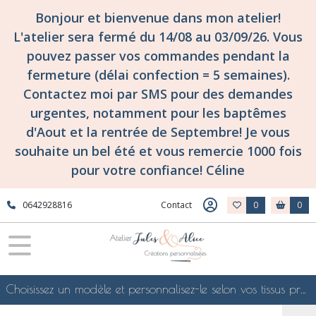
Bonjour et bienvenue dans mon atelier!
L'atelier sera fermé du 14/08 au 03/09/26. Vous
pouvez passer vos commandes pendant la
fermeture (délai confection = 5 semaines).
Contactez moi par SMS pour des demandes
urgentes, notamment pour les baptêmes
d'Aout et la rentrée de Septembre! Je vous
souhaite un bel été et vous remercie 1000 fois
pour votre confiance! Céline
0642928816
Contact
0
0
Choisissez un modèle et personnalisez-le selon vos tissus préférés de mes collections en ligne, je le confectionnerai selon vos souhaits