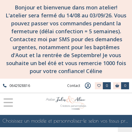
Bonjour et bienvenue dans mon atelier!
L'atelier sera fermé du 14/08 au 03/09/26. Vous
pouvez passer vos commandes pendant la
fermeture (délai confection = 5 semaines).
Contactez moi par SMS pour des demandes
urgentes, notamment pour les baptêmes
d'Aout et la rentrée de Septembre! Je vous
souhaite un bel été et vous remercie 1000 fois
pour votre confiance! Céline
0642928816
Contact
0
0
Choisissez un modèle et personnalisez-le selon vos tissus préférés de mes collections en ligne, je le confectionnerai selon vos souhaits