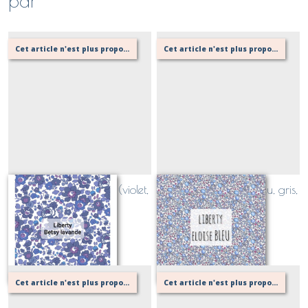
par
Cet article n'est plus proposé, retournez au menu principal ou contactez moi!
Cet article n'est plus proposé, retournez au menu principal ou contactez moi!
Liberty Betsy lavande (violet,
Liberty Eloise bleu (bleu, gris,
mauve)
rose fuschia)
Sur demande
Sur demande
Cet article n'est plus proposé, retournez au menu principal ou contactez moi!
Cet article n'est plus proposé, retournez au menu principal ou contactez moi!