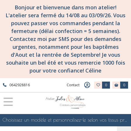
Bonjour et bienvenue dans mon atelier!
L'atelier sera fermé du 14/08 au 03/09/26. Vous
pouvez passer vos commandes pendant la
fermeture (délai confection = 5 semaines).
Contactez moi par SMS pour des demandes
urgentes, notamment pour les baptêmes
d'Aout et la rentrée de Septembre! Je vous
souhaite un bel été et vous remercie 1000 fois
pour votre confiance! Céline
0642928816
Contact
0
0
Choisissez un modèle et personnalisez-le selon vos tissus préférés de mes collections en ligne, je le confectionnerai selon vos souhaits