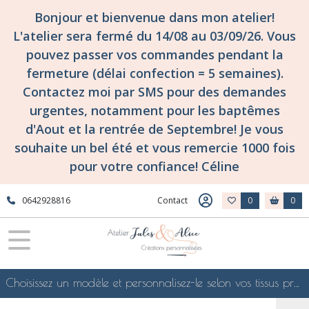
Bonjour et bienvenue dans mon atelier!
L'atelier sera fermé du 14/08 au 03/09/26. Vous
pouvez passer vos commandes pendant la
fermeture (délai confection = 5 semaines).
Contactez moi par SMS pour des demandes
urgentes, notamment pour les baptêmes
d'Aout et la rentrée de Septembre! Je vous
souhaite un bel été et vous remercie 1000 fois
pour votre confiance! Céline
0642928816
Contact
0
0
Choisissez un modèle et personnalisez-le selon vos tissus préférés de mes collections en ligne, je le confectionnerai selon vos souhaits