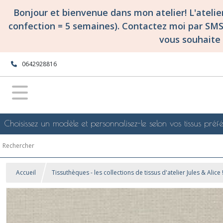
Bonjour et bienvenue dans mon atelier! L'ateli
confection = 5 semaines). Contactez moi par SM
vous souhaite 
0642928816
Choisissez un modèle et personnalisez-le selon vos tissus préfé
Accueil
Tissuthèques - les collections de tissus d'atelier Jules & Alice 