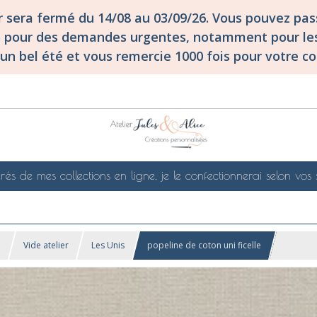
er sera fermé du 14/08 au 03/09/26. Vous pouvez p
S pour des demandes urgentes, notamment pour les
un bel été et vous remercie 1000 fois pour votre co
rés de mes collections en ligne, je le confectionnerai selon vos 
!
Vide atelier
Les Unis
popeline de coton uni ficelle