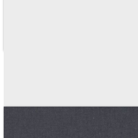
popeline de coton uni gris anthrac
Sur demande