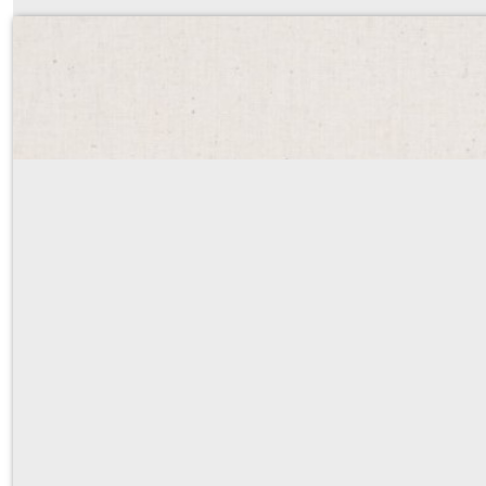
popeline de coton uni écru
Sur demande