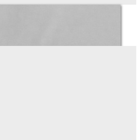
popeline de coton uni gris clair
Sur demande