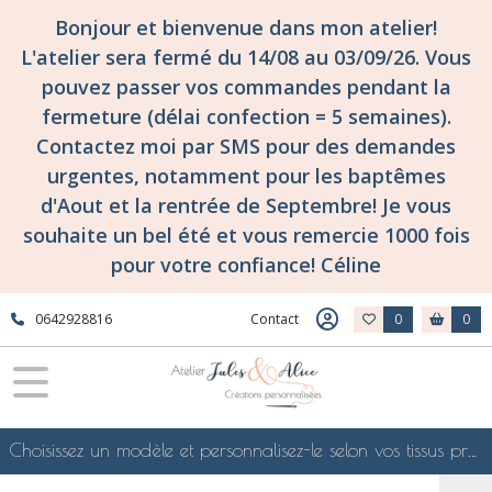
Bonjour et bienvenue dans mon atelier!
L'atelier sera fermé du 14/08 au 03/09/26. Vous
pouvez passer vos commandes pendant la
fermeture (délai confection = 5 semaines).
Contactez moi par SMS pour des demandes
urgentes, notamment pour les baptêmes
d'Aout et la rentrée de Septembre! Je vous
souhaite un bel été et vous remercie 1000 fois
pour votre confiance! Céline
0642928816
Contact
0
0
Choisissez un modèle et personnalisez-le selon vos tissus préférés de mes collections en ligne, je le confectionnerai selon vos souhaits