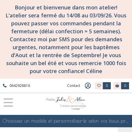
Bonjour et bienvenue dans mon atelier!
L'atelier sera fermé du 14/08 au 03/09/26. Vous
pouvez passer vos commandes pendant la
fermeture (délai confection = 5 semaines).
Contactez moi par SMS pour des demandes
urgentes, notamment pour les baptêmes
d'Aout et la rentrée de Septembre! Je vous
souhaite un bel été et vous remercie 1000 fois
pour votre confiance! Céline
0642928816
Contact
0
0
Choisissez un modèle et personnalisez-le selon vos tissus préférés de mes collections en ligne, je le confectionnerai selon vos souhaits