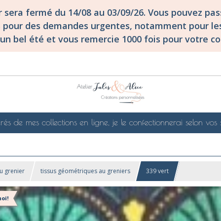
er sera fermé du 14/08 au 03/09/26. Vous pouvez p
S pour des demandes urgentes, notamment pour les
un bel été et vous remercie 1000 fois pour votre co
rés de mes collections en ligne, je le confectionnerai selon vos 
u grenier
tissus géométriques au greniers
339 vert
oi!