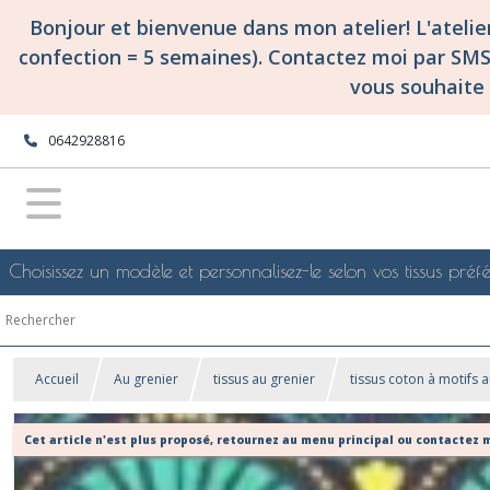
Bonjour et bienvenue dans mon atelier! L'ateli
confection = 5 semaines). Contactez moi par SM
vous souhaite 
0642928816
Choisissez un modèle et personnalisez-le selon vos tissus préfé
Accueil
Au grenier
tissus au grenier
tissus coton à motifs a
Cet article n'est plus proposé, retournez au menu principal ou contactez m