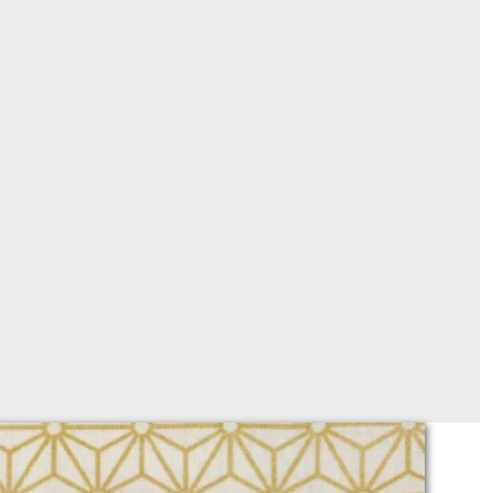
tissu coton 231 "grand" OR