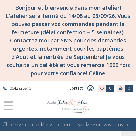
Bonjour et bienvenue dans mon atelier!
L'atelier sera fermé du 14/08 au 03/09/26. Vous
pouvez passer vos commandes pendant la
fermeture (délai confection = 5 semaines).
Contactez moi par SMS pour des demandes
urgentes, notamment pour les baptêmes
d'Aout et la rentrée de Septembre! Je vous
souhaite un bel été et vous remercie 1000 fois
pour votre confiance! Céline
0642928816
Contact
0
0
Choisissez un modèle et personnalisez-le selon vos tissus préférés de mes collections en ligne, je le confectionnerai selon vos souhaits