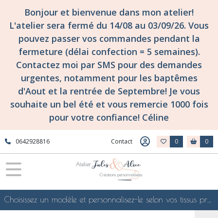
Bonjour et bienvenue dans mon atelier!
L'atelier sera fermé du 14/08 au 03/09/26. Vous
pouvez passer vos commandes pendant la
fermeture (délai confection = 5 semaines).
Contactez moi par SMS pour des demandes
urgentes, notamment pour les baptêmes
d'Aout et la rentrée de Septembre! Je vous
souhaite un bel été et vous remercie 1000 fois
pour votre confiance! Céline
0642928816
Contact
0
0
Choisissez un modèle et personnalisez-le selon vos tissus préférés de mes collections en ligne, je le confectionnerai selon vos souhaits