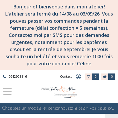
Bonjour et bienvenue dans mon atelier!
L'atelier sera fermé du 14/08 au 03/09/26. Vous
pouvez passer vos commandes pendant la
fermeture (délai confection = 5 semaines).
Contactez moi par SMS pour des demandes
urgentes, notamment pour les baptêmes
d'Aout et la rentrée de Septembre! Je vous
souhaite un bel été et vous remercie 1000 fois
pour votre confiance! Céline
0642928816
Contact
0
0
Choisissez un modèle et personnalisez-le selon vos tissus préférés de mes collections en ligne, je le confectionnerai selon vos souhaits