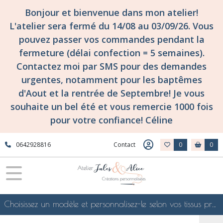
Bonjour et bienvenue dans mon atelier!
L'atelier sera fermé du 14/08 au 03/09/26. Vous
pouvez passer vos commandes pendant la
fermeture (délai confection = 5 semaines).
Contactez moi par SMS pour des demandes
urgentes, notamment pour les baptêmes
d'Aout et la rentrée de Septembre! Je vous
souhaite un bel été et vous remercie 1000 fois
pour votre confiance! Céline
0642928816
Contact
0
0
Choisissez un modèle et personnalisez-le selon vos tissus préférés de mes collections en ligne, je le confectionnerai selon vos souhaits