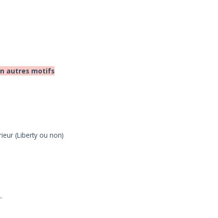
on autres motifs
rieur (Liberty ou non)
r