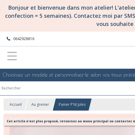
Bonjour et bienvenue dans mon atelier! L'ateli
confection = 5 semaines). Contactez moi par SM
vous souhaite 
0642928816
Choisissez un modèle et personnalisez-le selon vos tissus préfé
Accueil
Au grenier
Panier P'tit Jules
Cet article n'est plus proposé, retournez au menu principal ou contactez m