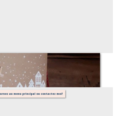
Jules: coffret cadeau pour Noel
Sur demande
tournez au menu principal ou contactez moi!