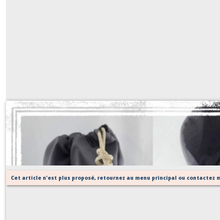
Jules pour ces Messieurs
Sur demande
Cet article n'est plus proposé, retournez au menu principal ou contactez m