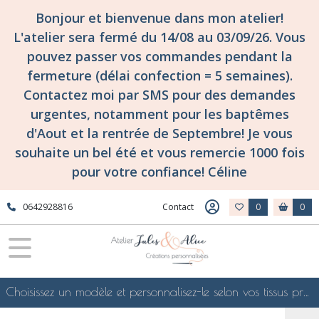
Bonjour et bienvenue dans mon atelier!
L'atelier sera fermé du 14/08 au 03/09/26. Vous
pouvez passer vos commandes pendant la
fermeture (délai confection = 5 semaines).
Contactez moi par SMS pour des demandes
urgentes, notamment pour les baptêmes
d'Aout et la rentrée de Septembre! Je vous
souhaite un bel été et vous remercie 1000 fois
pour votre confiance! Céline
0642928816
Contact
0
0
Choisissez un modèle et personnalisez-le selon vos tissus préférés de mes collections en ligne, je le confectionnerai selon vos souhaits