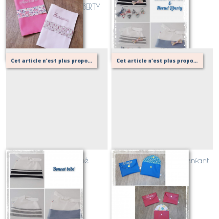
SIMILI et bandeau LIBERTY
noeud Liberty
Sur demande
Sur demande
Cet article n'est plus proposé, retournez au menu principal ou contactez moi!
Cet article n'est plus proposé, retournez au menu principal ou contactez moi!
Bonnet bébé noué
Petite pochette pour enfant
Sur demande
Sur demande