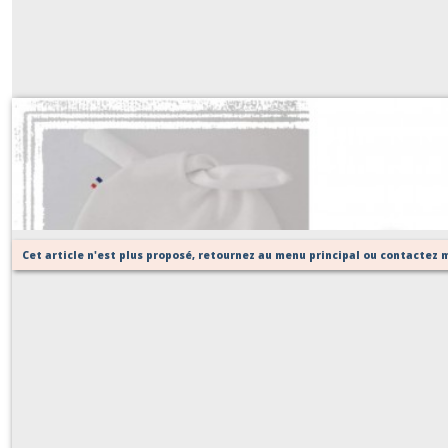
Bonnet bébé noué
Sur demande
Cet article n'est plus proposé, retournez au menu principal ou contactez m