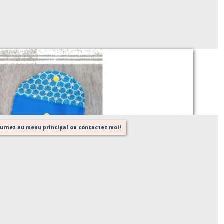
Petite pochette pour enfant
Sur demande
tournez au menu principal ou contactez moi!