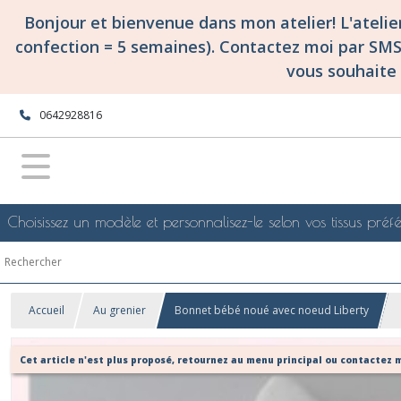
Bonjour et bienvenue dans mon atelier! L'ateli
confection = 5 semaines). Contactez moi par SM
vous souhaite 
0642928816
Choisissez un modèle et personnalisez-le selon vos tissus préfé
Accueil
Au grenier
Bonnet bébé noué avec noeud Liberty
Cet article n'est plus proposé, retournez au menu principal ou contactez m