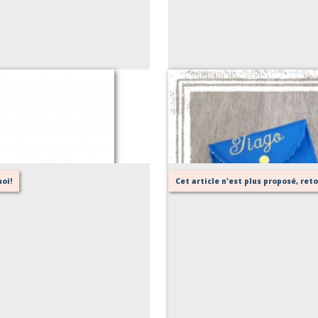
oi!
Cet article n'est plus proposé, re