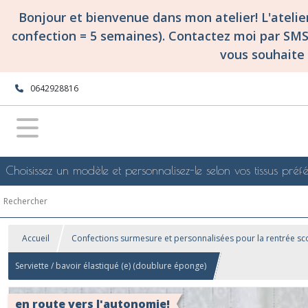
Bonjour et bienvenue dans mon atelier! L'ateli
confection = 5 semaines). Contactez moi par SM
vous souhaite 
0642928816
Choisissez un modèle et personnalisez-le selon vos tissus préfé
Accueil
Confections surmesure et personnalisées pour la rentrée sco
Serviette / bavoir élastiqué (e) (doublure éponge)
en route vers l'autonomie!