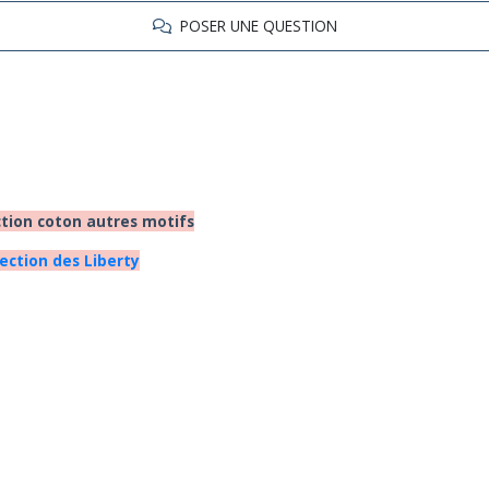
POSER UNE QUESTION
ction coton autres motifs
lection des Liberty