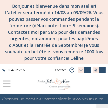
Bonjour et bienvenue dans mon atelier!
L'atelier sera fermé du 14/08 au 03/09/26. Vous
pouvez passer vos commandes pendant la
fermeture (délai confection = 5 semaines).
Contactez moi par SMS pour des demandes
urgentes, notamment pour les baptêmes
d'Aout et la rentrée de Septembre! Je vous
souhaite un bel été et vous remercie 1000 fois
pour votre confiance! Céline
0642928816
Contact
0
0
Choisissez un modèle et personnalisez-le selon vos tissus préférés de mes collections en ligne, je le confectionnerai selon vos souhaits