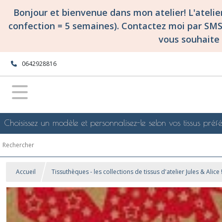
Bonjour et bienvenue dans mon atelier! L'ateli
confection = 5 semaines). Contactez moi par SM
vous souhaite 
0642928816
Choisissez un modèle et personnalisez-le selon vos tissus préfé
Accueil
Tissuthèques - les collections de tissus d'atelier Jules & Alice 