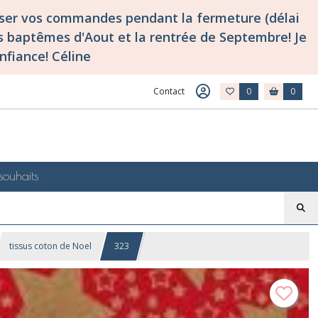
asser vos commandes pendant la fermeture (délai
 baptêmes d'Aout et la rentrée de Septembre! Je
nfiance! Céline
Contact
0
0
souhaits
tissus coton de Noel
323