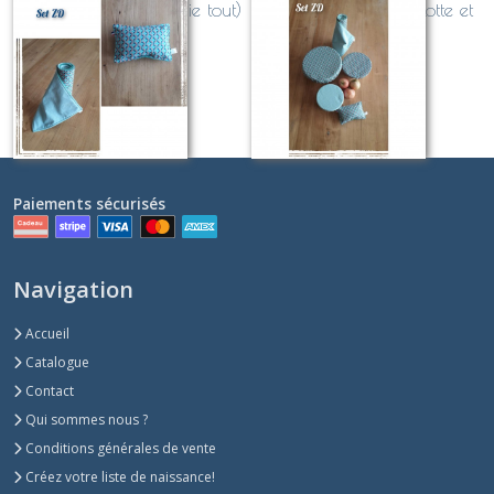
Set ZD (Eponge et essuie tout)
Set ZD (Eponge, charlotte et
essuie tout)
Sur demande
Sur demande
Paiements sécurisés
Navigation
Accueil
Catalogue
Contact
Qui sommes nous ?
Conditions générales de vente
Créez votre liste de naissance!