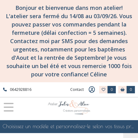
Bonjour et bienvenue dans mon atelier!
L'atelier sera fermé du 14/08 au 03/09/26. Vous
pouvez passer vos commandes pendant la
fermeture (délai confection = 5 semaines).
Contactez moi par SMS pour des demandes
urgentes, notamment pour les baptêmes
d'Aout et la rentrée de Septembre! Je vous
souhaite un bel été et vous remercie 1000 fois
pour votre confiance! Céline
0642928816
Contact
0
0
Choisissez un modèle et personnalisez-le selon vos tissus préférés de mes collections en ligne, je le confectionnerai selon vos souhaits