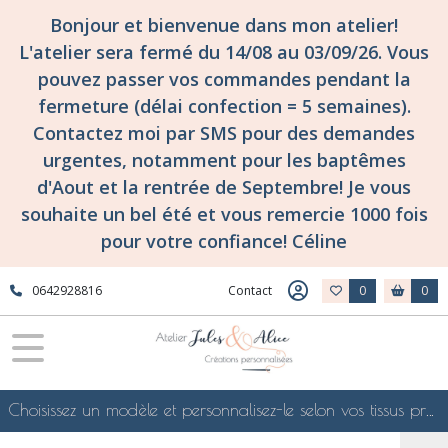
Bonjour et bienvenue dans mon atelier!
L'atelier sera fermé du 14/08 au 03/09/26. Vous
pouvez passer vos commandes pendant la
fermeture (délai confection = 5 semaines).
Contactez moi par SMS pour des demandes
urgentes, notamment pour les baptêmes
d'Aout et la rentrée de Septembre! Je vous
souhaite un bel été et vous remercie 1000 fois
pour votre confiance! Céline
0642928816
Contact
0
0
Choisissez un modèle et personnalisez-le selon vos tissus préférés de mes collections en ligne, je le confectionnerai selon vos souhaits