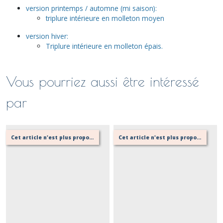
version printemps / automne (mi saison):
triplure intérieure en molleton moyen
version hiver:
Triplure intérieure en molleton épais.
Vous pourriez aussi être intéressé
par
Cet article n'est plus proposé, retournez au menu principal ou contactez moi!
Cet article n'est plus proposé, retournez au menu principal ou contactez moi!