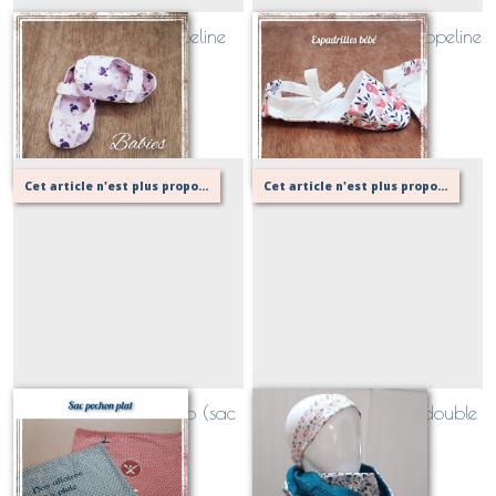
Babies bébé en popeline
Espadrilles bébé en popeline
Sur demande
Sur demande
Cet article n'est plus proposé, retournez au menu principal ou contactez moi!
Cet article n'est plus proposé, retournez au menu principal ou contactez moi!
pochon plat de camp (sac
Snood / cache cou double
de camp)
tour!
Sur demande
Sur demande