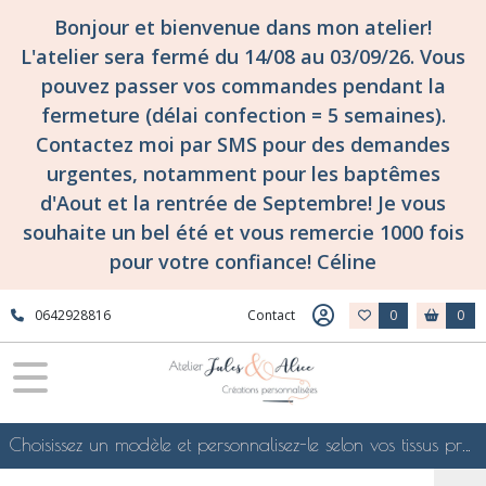
Bonjour et bienvenue dans mon atelier!
L'atelier sera fermé du 14/08 au 03/09/26. Vous
pouvez passer vos commandes pendant la
fermeture (délai confection = 5 semaines).
Contactez moi par SMS pour des demandes
urgentes, notamment pour les baptêmes
d'Aout et la rentrée de Septembre! Je vous
souhaite un bel été et vous remercie 1000 fois
pour votre confiance! Céline
0642928816
Contact
0
0
Choisissez un modèle et personnalisez-le selon vos tissus préférés de mes collections en ligne, je le confectionnerai selon vos souhaits