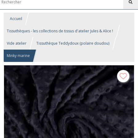
Accueil
Tissuthèques - les collections de tissus d'atelier Jules & Alice !
Vide atelier
Tissuthèque Teddydoux (polaire doudou)
Minky marine