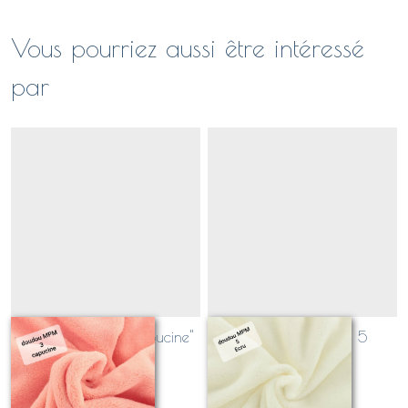
Vous pourriez aussi être intéressé
par
Teddydoux rose "capucine"
Teddydoux "écru" 5
3
Sur demande
Sur demande