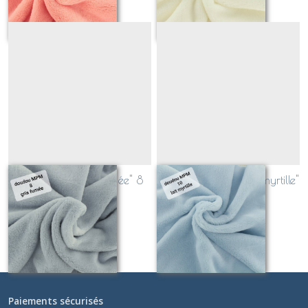
Teddydoux "gris fumée" 8
Teddydoux bleu "lait myrtille"
10
Sur demande
Sur demande
Paiements sécurisés