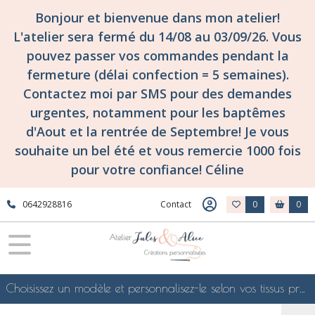
Bonjour et bienvenue dans mon atelier!
L'atelier sera fermé du 14/08 au 03/09/26. Vous
pouvez passer vos commandes pendant la
fermeture (délai confection = 5 semaines).
Contactez moi par SMS pour des demandes
urgentes, notamment pour les baptêmes
d'Aout et la rentrée de Septembre! Je vous
souhaite un bel été et vous remercie 1000 fois
pour votre confiance! Céline
0642928816
Contact
0
0
Choisissez un modèle et personnalisez-le selon vos tissus préférés de mes collections en ligne, je le confectionnerai selon vos souhaits