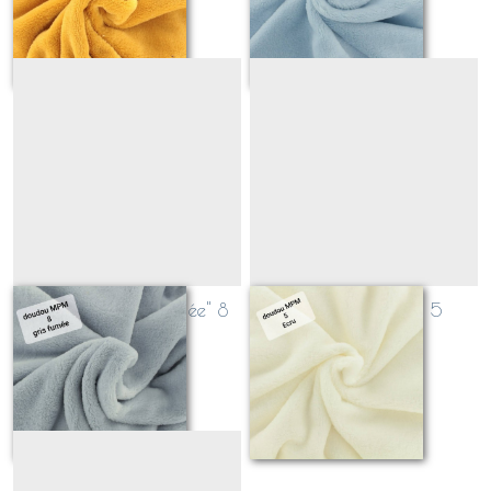
les
résultats
Teddydoux "gris fumée" 8
Teddydoux "écru" 5
Sur demande
Sur demande