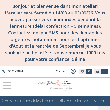
Fermer
Bonjour et bienvenue dans mon atelier!
L'atelier sera fermé du 14/08 au 03/09/26. Vous
pouvez passer vos commandes pendant la
FILTRES
fermeture (délai confection = 5 semaines).
Tous
Contactez moi par SMS pour des demandes
les
urgentes, notamment pour les baptêmes
produits
d'Aout et la rentrée de Septembre! Je vous
Tissuthèques
-
souhaite un bel été et vous remercie 1000 fois
les
pour votre confiance! Céline
collections
de
tissus
0642928816
Contact
0
0
d'atelier
Jules
&
Alice
!
Vide
Choisissez un modèle et personnalisez-le selon vos tissus préférés de mes collections en ligne, je le confectionnerai selon vos souhaits
atelier