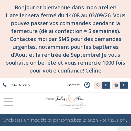
Bonjour et bienvenue dans mon atelier!
L'atelier sera fermé du 14/08 au 03/09/26. Vous
pouvez passer vos commandes pendant la
fermeture (délai confection = 5 semaines).
Contactez moi par SMS pour des demandes
urgentes, notamment pour les baptêmes
d'Aout et la rentrée de Septembre! Je vous
souhaite un bel été et vous remercie 1000 fois
pour votre confiance! Céline
0642928816
Contact
0
0
Choisissez un modèle et personnalisez-le selon vos tissus préférés de mes collections en ligne, je le confectionnerai selon vos souhaits