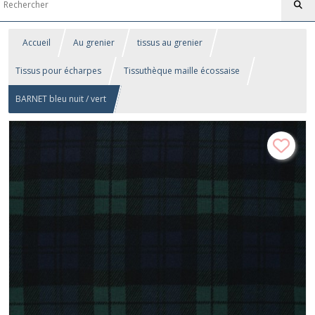
Accueil
Au grenier
tissus au grenier
Tissus pour écharpes
Tissuthèque maille écossaise
BARNET bleu nuit / vert