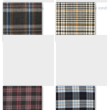
écossais bleu gris
écossais noir moutarde fond
écru
Sur demande
Sur demande
kensington rose
LEWIS bleu
Sur demande
Sur demande