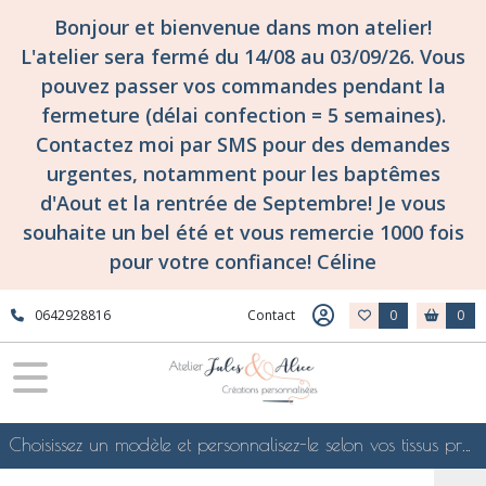
Bonjour et bienvenue dans mon atelier!
L'atelier sera fermé du 14/08 au 03/09/26. Vous
pouvez passer vos commandes pendant la
fermeture (délai confection = 5 semaines).
Contactez moi par SMS pour des demandes
urgentes, notamment pour les baptêmes
d'Aout et la rentrée de Septembre! Je vous
souhaite un bel été et vous remercie 1000 fois
pour votre confiance! Céline
0642928816
Contact
0
0
Choisissez un modèle et personnalisez-le selon vos tissus préférés de mes collections en ligne, je le confectionnerai selon vos souhaits