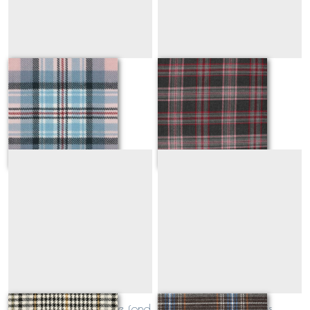
Diana Rose
kensington rose
Sur demande
Sur demande
écossais noir moutarde fond
écossais bleu gris