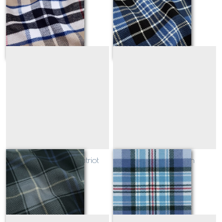
Camel
Ancient
Sur demande
Sur demande
Flanelle Ecossaise Patriot
Mémorial Tartan
Weathered
Sur demande
Sur demande