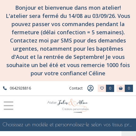
Fermer
Bonjour et bienvenue dans mon atelier!
L'atelier sera fermé du 14/08 au 03/09/26. Vous
pouvez passer vos commandes pendant la
FILTRES
fermeture (délai confection = 5 semaines).
Tous
Contactez moi par SMS pour des demandes
les
urgentes, notamment pour les baptêmes
produits
d'Aout et la rentrée de Septembre! Je vous
Au
grenier
souhaite un bel été et vous remercie 1000 fois
tissus
pour votre confiance! Céline
au
grenier
0642928816
Contact
0
0
Tissus
pour
écharpes
Tissuthèque
des
Choisissez un modèle et personnalisez-le selon vos tissus préférés de mes collections en ligne, je le confectionnerai selon vos souhaits
Flanelles
Ecossaises