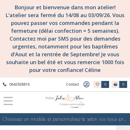
Bonjour et bienvenue dans mon atelier!
L'atelier sera fermé du 14/08 au 03/09/26. Vous
pouvez passer vos commandes pendant la
fermeture (délai confection = 5 semaines).
Contactez moi par SMS pour des demandes
urgentes, notamment pour les baptêmes
d'Aout et la rentrée de Septembre! Je vous
souhaite un bel été et vous remercie 1000 fois
pour votre confiance! Céline
0642928816
Contact
0
0
Choisissez un modèle et personnalisez-le selon vos tissus préférés de mes collections en ligne, je le confectionnerai selon vos souhaits