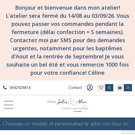
Bonjour et bienvenue dans mon atelier!
L'atelier sera fermé du 14/08 au 03/09/26. Vous
pouvez passer vos commandes pendant la
fermeture (délai confection = 5 semaines).
Contactez moi par SMS pour des demandes
urgentes, notamment pour les baptêmes
d'Aout et la rentrée de Septembre! Je vous
souhaite un bel été et vous remercie 1000 fois
pour votre confiance! Céline
0642928816
Contact
0
0
Choisissez un modèle et personnalisez-le selon vos tissus préférés de mes collections en ligne, je le confectionnerai selon vos souhaits