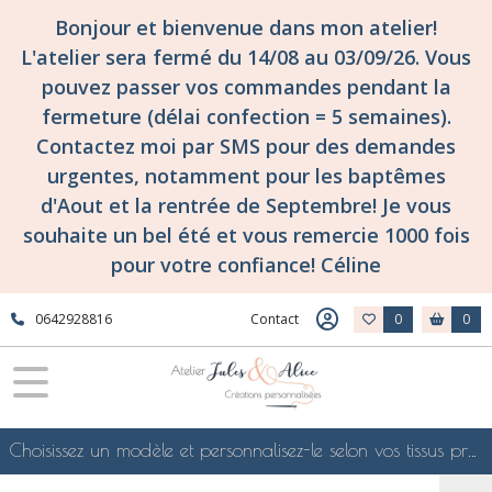
Bonjour et bienvenue dans mon atelier!
L'atelier sera fermé du 14/08 au 03/09/26. Vous
pouvez passer vos commandes pendant la
fermeture (délai confection = 5 semaines).
Contactez moi par SMS pour des demandes
urgentes, notamment pour les baptêmes
d'Aout et la rentrée de Septembre! Je vous
souhaite un bel été et vous remercie 1000 fois
pour votre confiance! Céline
0642928816
Contact
0
0
Choisissez un modèle et personnalisez-le selon vos tissus préférés de mes collections en ligne, je le confectionnerai selon vos souhaits