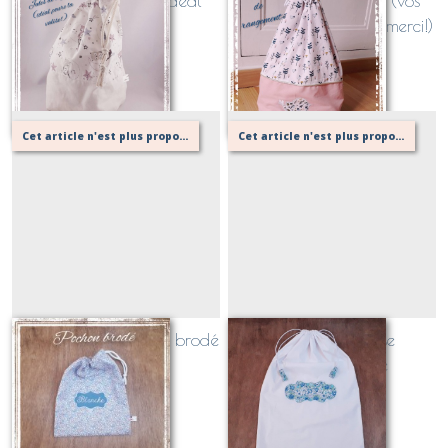
Jules de voyage! (idéal
Jules de rangement (vos
dans la valise!)
placards vous diront merci!)
Sur demande
Sur demande
Cet article n'est plus proposé, retournez au menu principal ou contactez moi!
Cet article n'est plus proposé, retournez au menu principal ou contactez moi!
Pochon de rangement brodé
Pochon à coulisse
personnalisable
Sur demande
Sur demande