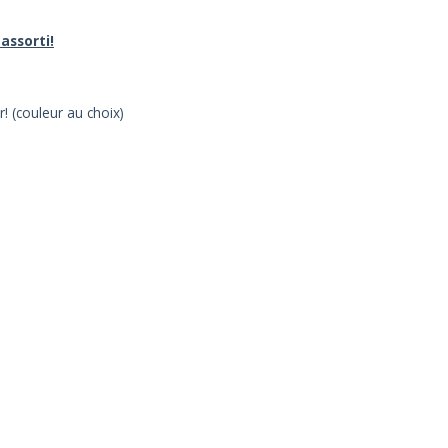
assorti!
r! (couleur au choix)