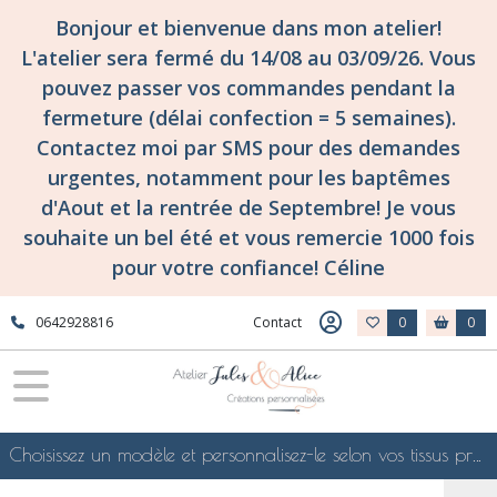
Bonjour et bienvenue dans mon atelier!
L'atelier sera fermé du 14/08 au 03/09/26. Vous
pouvez passer vos commandes pendant la
fermeture (délai confection = 5 semaines).
Contactez moi par SMS pour des demandes
urgentes, notamment pour les baptêmes
d'Aout et la rentrée de Septembre! Je vous
souhaite un bel été et vous remercie 1000 fois
pour votre confiance! Céline
0642928816
Contact
0
0
Choisissez un modèle et personnalisez-le selon vos tissus préférés de mes collections en ligne, je le confectionnerai selon vos souhaits