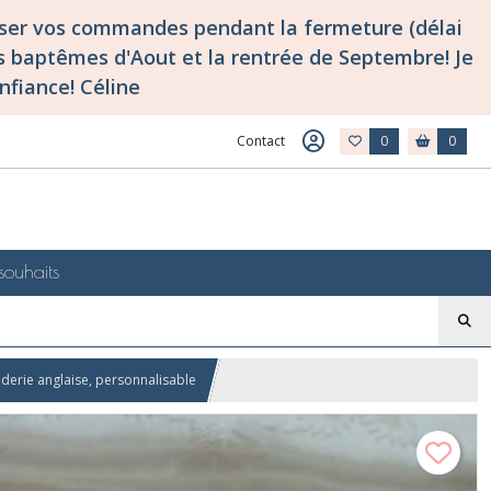
asser vos commandes pendant la fermeture (délai
 baptêmes d'Aout et la rentrée de Septembre! Je
nfiance! Céline
Contact
0
0
souhaits
erie anglaise, personnalisable