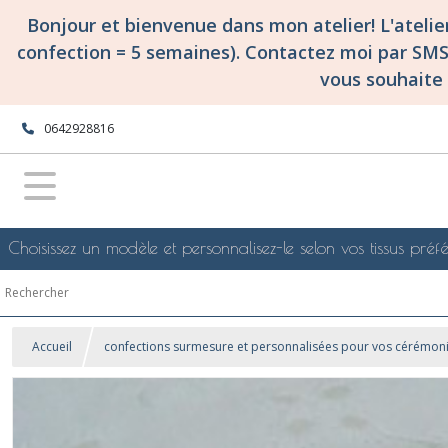
Bonjour et bienvenue dans mon atelier! L'ateli
confection = 5 semaines). Contactez moi par SM
vous souhaite 
0642928816
Choisissez un modèle et personnalisez-le selon vos tissus préfé
Accueil
confections surmesure et personnalisées pour vos cérémonie