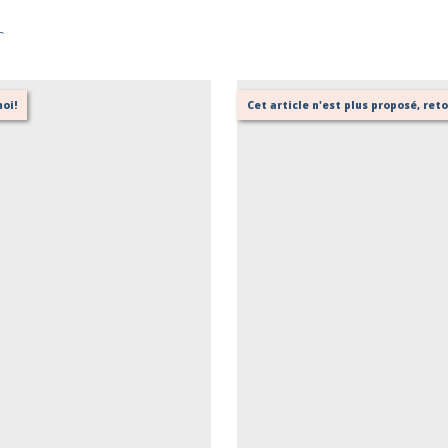
r
oi!
Cet article n'est plus proposé, re