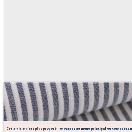
rayure bleu océan
Sur demande
Cet article n'est plus proposé, retournez au menu principal ou contactez m