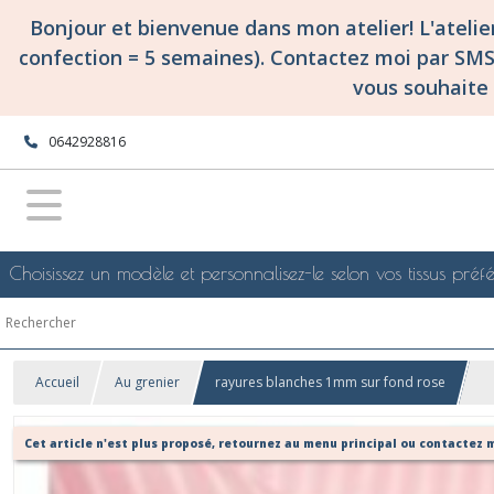
Bonjour et bienvenue dans mon atelier! L'ateli
confection = 5 semaines). Contactez moi par SM
vous souhaite 
0642928816
Choisissez un modèle et personnalisez-le selon vos tissus préfé
Accueil
Au grenier
rayures blanches 1mm sur fond rose
Cet article n'est plus proposé, retournez au menu principal ou contactez m