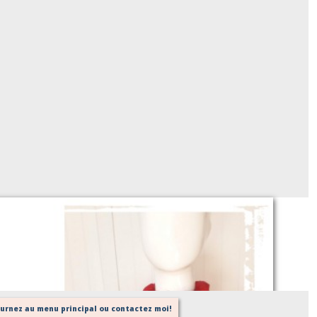
élastiquée personnalisée (doublure éponge)
Sur demande
tournez au menu principal ou contactez moi!