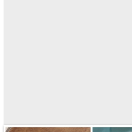
JULES version sac à dos cordon à liteau 