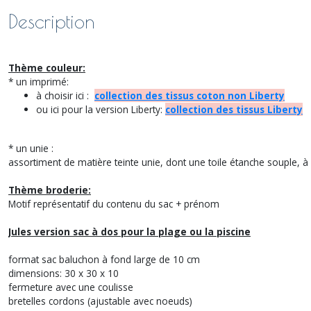
Description
Thème couleur:
* un imprimé:
à choisir ici :
collection des tissus coton non Liberty
ou ici pour la version Liberty:
collection des tissus Liberty
* un unie :
assortiment de matière teinte unie, dont une toile étanche souple, à c
Thème broderie:
Motif représentatif du contenu du sac + prénom
Jules version sac à dos pour la plage ou la piscine
format sac baluchon à fond large de 10 cm
dimensions: 30 x 30 x 10
fermeture avec une coulisse
bretelles cordons (ajustable avec noeuds)