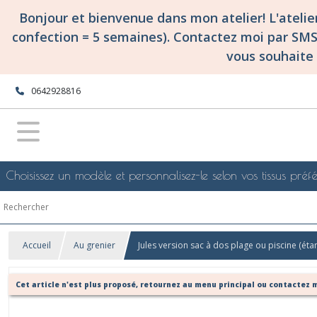
Bonjour et bienvenue dans mon atelier! L'ateli
confection = 5 semaines). Contactez moi par SM
vous souhaite 
0642928816
Choisissez un modèle et personnalisez-le selon vos tissus préfé
Accueil
Au grenier
Jules version sac à dos plage ou piscine (éta
Cet article n'est plus proposé, retournez au menu principal ou contactez m