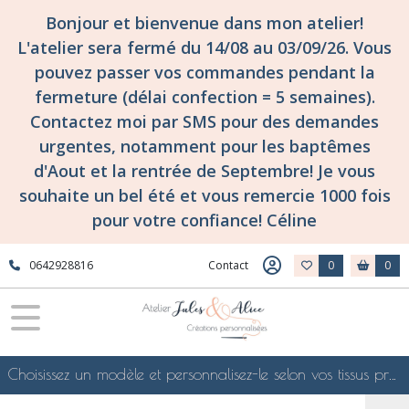
Bonjour et bienvenue dans mon atelier!
L'atelier sera fermé du 14/08 au 03/09/26. Vous
pouvez passer vos commandes pendant la
fermeture (délai confection = 5 semaines).
Contactez moi par SMS pour des demandes
urgentes, notamment pour les baptêmes
d'Aout et la rentrée de Septembre! Je vous
souhaite un bel été et vous remercie 1000 fois
pour votre confiance! Céline
0642928816
Contact
0
0
Choisissez un modèle et personnalisez-le selon vos tissus préférés de mes collections en ligne, je le confectionnerai selon vos souhaits