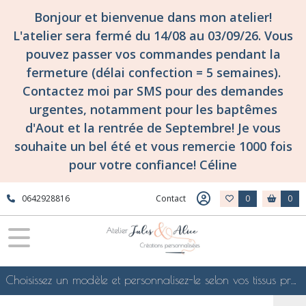
Bonjour et bienvenue dans mon atelier!
L'atelier sera fermé du 14/08 au 03/09/26. Vous
pouvez passer vos commandes pendant la
fermeture (délai confection = 5 semaines).
Contactez moi par SMS pour des demandes
urgentes, notamment pour les baptêmes
d'Aout et la rentrée de Septembre! Je vous
souhaite un bel été et vous remercie 1000 fois
pour votre confiance! Céline
0642928816
Contact
0
0
Choisissez un modèle et personnalisez-le selon vos tissus préférés de mes collections en ligne, je le confectionnerai selon vos souhaits