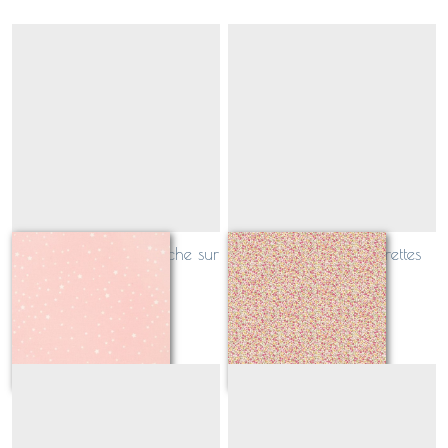
tissu enduit Etoile blanche sur
tissu enduit mini fleurettes
fond rose
rose et blanc
Sur demande
Sur demande