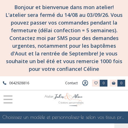
Bonjour et bienvenue dans mon atelier!
L'atelier sera fermé du 14/08 au 03/09/26. Vous
pouvez passer vos commandes pendant la
fermeture (délai confection = 5 semaines).
Contactez moi par SMS pour des demandes
urgentes, notamment pour les baptêmes
d'Aout et la rentrée de Septembre! Je vous
souhaite un bel été et vous remercie 1000 fois
pour votre confiance! Céline
0642928816
Contact
0
0
Choisissez un modèle et personnalisez-le selon vos tissus préférés de mes collections en ligne, je le confectionnerai selon vos souhaits